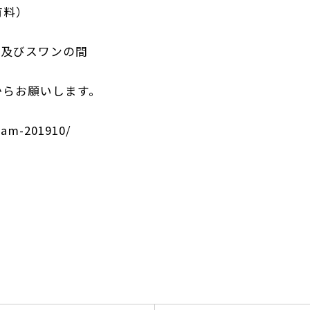
有料）
D及びスワンの間
からお願いします。
ram-201910/