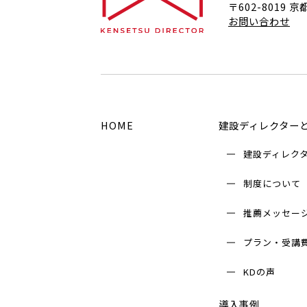
〒602-8019
京
お問い合わせ
HOME
建設ディレクター
建設ディレク
制度について
推薦メッセー
プラン・受講
KDの声
導入事例