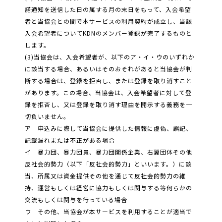
諾通知を送信した日の属する月の末日をもって、入会希望
者と当協会との間で本サービスの利用契約が成立し、当該
入会希望者についてKDNのメンバー登録が完了するものと
します。
(3)当協会は、入会希望者が、以下のア・イ・ウのいずれか
に該当する場合、あるいはそのおそれがあると当協会が判
断する場合は、登録を拒否し、または登録を取り消すこと
があります。この場合、当協会は、入会希望者に対して登
録を拒否し、又は登録を取り消す理由を開示する義務を一
切負いません。
ア 申込みに際して当協会に提供した情報に虚偽、誤記、
記載漏れまたは不正がある場合
イ 暴力団、暴力団員、暴力団関係企業、右翼団体その他
反社会的勢力（以下「反社会的勢力」といいます。）に該
当、所属又は資金提供その他を通じて反社会的勢力の維
持、運営もしくは経営に協力もしくは関与する等何らかの
交流もしくは関与を行っている場合
ウ その他、当協会が本サービスを利用することが適当で