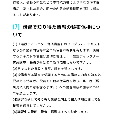
症拡大、暴動の発生などの不可抗力等によりやむを得ず受
講が中断された場合、同一の内容の動画視聴を特別に認め
ることがあります。
(7)
講習で知り得た情報の秘密保持につ
いて
(1)「建設ディレクター育成講座」のプログラム、テキスト
ならびに講義内容等は全て当協会が権利を有します。使用
するテキストや情報は適切に管理し、「建設ディレクター
育成講座」受講以外に使用及び流用しないで下さい。
(2)テキストの複製・複写、頒布を禁止します。
(3)受講者が本講座を受講するために本講座の内容を知る必
要のある代表者、役員その他の従業者を除き、第三者（所
属先法人内の者も含みます。）への講習内容の開示につい
ても禁止します。
(4)講習を通して知り得た受講生同士の個人情報に関しても
秘密を保持してください。
(5)講習中の録画・録音・撮影はすべて禁止します。