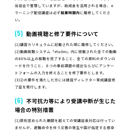
当協会で管理していますが、助成金を活用される場合、ｅ
ラーニング配信講座は必ず
就業時間内
に履修してくださ
い。
(5)
動画視聴と修了要件について
(1)講習カリキュラムに記載された順に履修してください。
(2)動画視聴システム「etudes」内に搭載された全ての動画
の80％以上の視聴を完了すること、全ての資料のダウンロ
ードを行うこと、８つの事前課題の提出ならびにアンケー
トフォームの入力を終えることを修了要件とします。
(3)②の要件を満たした方には建設ディレクター育成講座修
了証を発行します。
(6)
不可抗力等により受講中断が生じた
場合の特別措置
(1)原則定められた期間を超えての受講延長対応は行ってい
ませんが、避難命令を伴う災害の発生や国が指定する感染