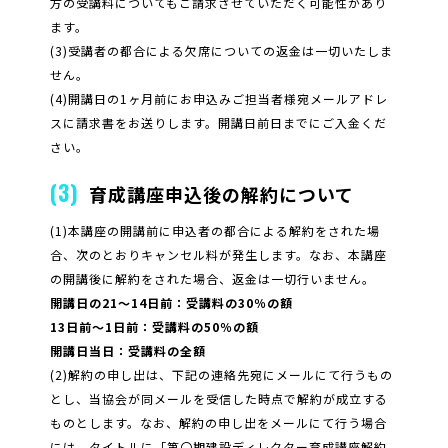
方の受講料についてもご請求させていただく可能性があり
ます。
(3)受講者の都合による欠席についての返金は一切いたしま
せん。
(4)開講日の1ヶ月前にお申込みご担当者様宛メールアドレ
スに請求書をお送りします。開講日前日までにご入金くだ
さい。
(3)
育成講座申込後の解約について
(1)本講座の開講前に申込者の都合による解約をされた場
合、次のとおりキャンセル料が発生します。なお、本講座
の開講後に解約をされた場合、返金は一切行いません。
開講日の21～14日前：受講料の30％の額
13日前～1日前：受講料の50％の額
開講日当日：受講料の全額
(2)解約の申し出は、下記の連絡先宛にメールにて行うもの
とし、当協会が同メールを受信した時点で解約が成立する
ものとします。なお、解約の申し出をメールにて行う場合
には、タイトルに「第〇期建設ディレクター育成講座解約