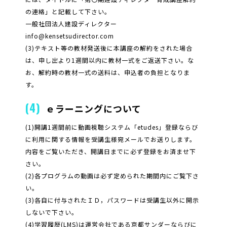
の連絡」と記載して下さい。
一般社団法人建設ディレクター
info@kensetsudirector.com
(3)テキスト等の教材発送後に本講座の解約をされた場合
は、申し出より1週間以内に教材一式をご返送下さい。な
お、解約時の教材一式の送料は、申込者の負担となりま
す。
(4)
ｅラーニングについて
(1)開講1週間前に動画視聴システム「etudes」登録ならび
に利用に関する情報を受講生様宛メールでお送りします。
内容をご覧いただき、開講日までに必ず登録をお済ませ下
さい。
(2)各プログラムの動画は必ず定められた期間内にご覧下さ
い。
(3)各自に付与されたＩＤ，パスワードは受講生以外に開示
しないで下さい。
(4)学習履歴(LMS)は運営会社である京都サンダーならびに