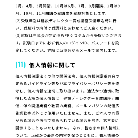
3月、4月、5月開講、10月は6月、7月、8月開講、1月は9
月、10月、11月開講の受講生を受験対象とします。
(2)受験申込は建設ディレクター育成講座受講申込時に行
い、受験料の納付は受講料とあわせてご入金ください。
(3)試験は当協会が定めるWEBシステムから受験いただきま
す。試験日までに必ず個人のログインID、パスワードを設
定してください。詳細は当協会からメールで案内します。
(11)
個人情報に関して
個人情報保護法その他の関係法令、個人情報保護委員会の
定めるガイドライン等及び本プライバシーポリシー等を遵
守し、個人情報を適切に取り扱います。適法かつ適切に取
得した皆様の個人情報は「建設ディレクター育成講座」開
催に伴う関連業務や教育の業務、メールマガジンの配信広
告業務等以外には使用いたしません。また、ご本人の同意
がある場合や法令で認められている場合を除き、第三者に
開示することもいたしません。 なお、皆さまの個人情報に
ついて、正確かつ最新の内容を保つとともに、個人情報の