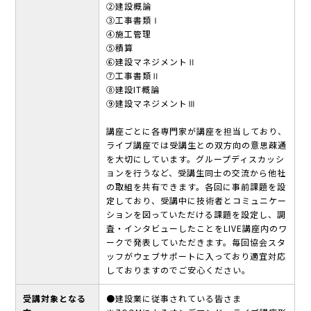
②建設概論
③工事書類Ⅰ
④施工管理
⑤積算
⑥建設マネジメントⅡ
⑦工事書類Ⅱ
⑧建設IT概論
⑨建設マネジメントⅢ
講座ごとに各専門家が講座を担当しており、
ライブ講座では受講生との双方向の意思疎通
を大切にしています。グループディスカッシ
ョンを行うなど、受講生同士の交流から他社
の取組を共有できます。各回に事前課題を設
定しており、受講中に技術者とコミュニケー
ションを図っていただける課題を設定し、調
査・インタビューしたことをLIVE講座内のワ
ークで発表していただきます。毎回協会スタ
ッフがウェブサポートに入っており適宜対応
しておりますのでご安心ください。
受講対象となる
●建設業に従事されている皆さま