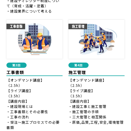
・建設ディレクター制度につい
て（育成・活躍・定着）
・建設業界について考える
第3回
第4回
工事書類
施工管理
【オンデマンド講座】
【オンデマンド講座】
（2.5h）
（2.5h）
【ライブ講座】
【ライブ講座】
（3.5h）
（3.5h）
【講座内容】
【講座内容】
・建設現場とは
・建設工事と施工管理
・工事書類とその必要性
・施工管理の手順
・工事の流れ
・三大管理と相互関係
・受注～施工プロセスでの必要
・原価,品質,工程,安全,環境管理
書類