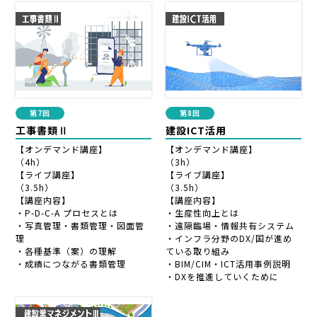
第7回
第8回
工事書類Ⅱ
建設ICT活用
【オンデマンド講座】
【オンデマンド講座】
（4h）
（3h）
【ライブ講座】
【ライブ講座】
（3.5h）
（3.5h）
【講座内容】
【講座内容】
・P-D-C-A プロセスとは
・生産性向上とは
・写真管理・書類管理・図面管
・遠隔臨場・情報共有システム
理
・インフラ分野のDX/国が進め
・各種基準（案）の理解
ている取り組み
・成績につながる書類管理
・BIM/CIM・ICT活用事例説明
・DXを推進していくために