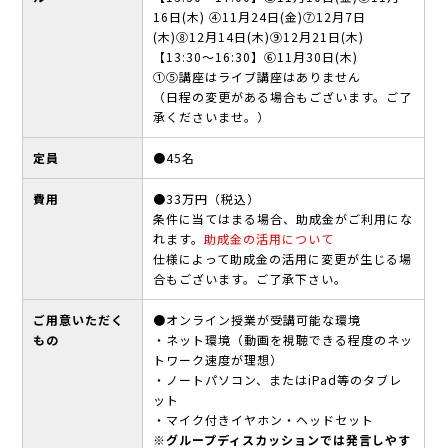
16日(木) ④11月24日(金)⑦12月7日
(木)⑧12月14日(木)⑨12月21日(木)
【13:30～16:30】⑥11月30日(木)
①⑤講座はライブ講座はありません
（日程の変更がある場合もございます。ご了
承くださいませ。）
定員
●45名
費用
●33万円（税込）
条件に当てはまる場合、助成金がご利用にな
れます。
助成金の活用について
仕様によって助成金の活用に変更が生じる場
合もございます。ご了承下さい。
ご用意いただく
●オンライン授業が受講可能な環境
もの
・ネット環境（動画を視聴できる程度のネッ
トワーク速度が理想）
・ノートパソコン、またはiPad等のタブレ
ット
・マイク付きイヤホン・ヘッドセット
※グループディスカッションでは発言しやす