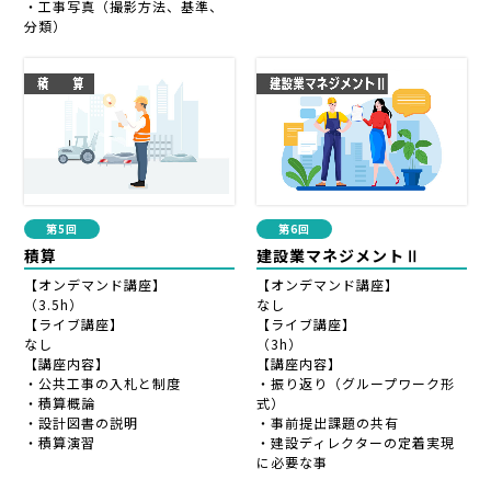
・工事写真（撮影方法、基準、
分類）
第5回
第6回
積算
建設業マネジメントⅡ
【オンデマンド講座】
【オンデマンド講座】
（3.5h）
なし
【ライブ講座】
【ライブ講座】
なし
（3h）
【講座内容】
【講座内容】
・公共工事の入札と制度
・振り返り（グループワーク形
・積算概論
式）
・設計図書の説明
・事前提出課題の共有
・積算演習
・建設ディレクターの定着実現
に必要な事