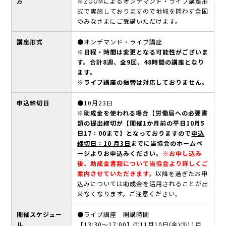
方
※ZOOMによるオンデマンド・ライブ講座形
式で実施しておりますので地域を問わず全国
のみなさまにご受講いただけます。
講座形式
●オンデマンド・ライブ講座
※日程・時間は変更となる可能性がございま
す。合計8週、全9回、48時間の講座となり
ます。
※ライブ講座の振替は対応しておりません。
申込締切日
●10月23日
※助成金を使われる場合【労働局への必要書
類の提出締切が【開催1か月前の平日10月5
日17：00まで】となっておりますので
申込
締切日：10 月3日
までに当協会のホームペ
ージよりお申込みください。
※お申し込み
後、助成金書類について当協会より詳しくご
案内させていただきます。
以降を過ぎたお申
込みについては助成金を活用されることが出
来なくなります。ご注意ください。
開催スケジュー
●ライブ講座 開講時間
ル
【13:30～17:00】②11月10日(金)③11月