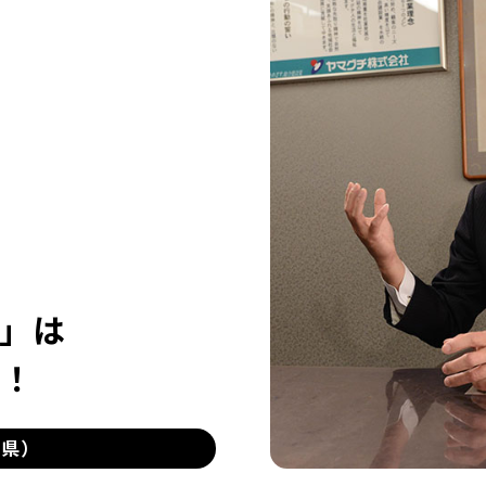
！
」は
！
島県）